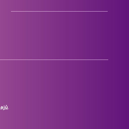
dajů
.