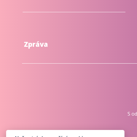
Zpráva
S o