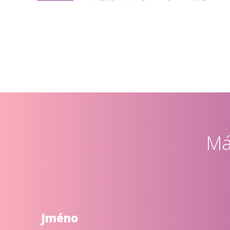
Má
Jméno