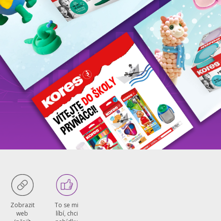
To se mi
Zobrazit
líbí, chci
web