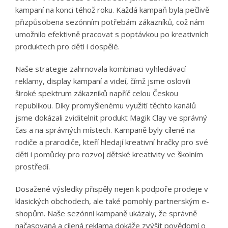
kampaní na konci téhož roku. Každá kampaň byla pečlivě
přizpůsobena sezónním potřebám zákazníků, což nám
umožnilo efektivně pracovat s poptávkou po kreativních
produktech pro děti i dospělé.
Naše strategie zahrnovala kombinaci vyhledávací
reklamy, display kampaní a videí, čímž jsme oslovili
široké spektrum zákazníků napříč celou Českou
republikou. Díky promyšlenému využití těchto kanálů
jsme dokázali zviditelnit produkt Magik Clay ve správný
čas a na správných místech. Kampaně byly cílené na
rodiče a prarodiče, kteří hledají kreativní hračky pro své
děti i pomůcky pro rozvoj dětské kreativity ve školním
prostředí.
Dosažené výsledky přispěly nejen k podpoře prodeje v
klasických obchodech, ale také pomohly partnerským e-
shopům. Naše sezónní kampaně ukázaly, že správně
načasovaná a cílená reklama dokáže zvýšit povědomí o